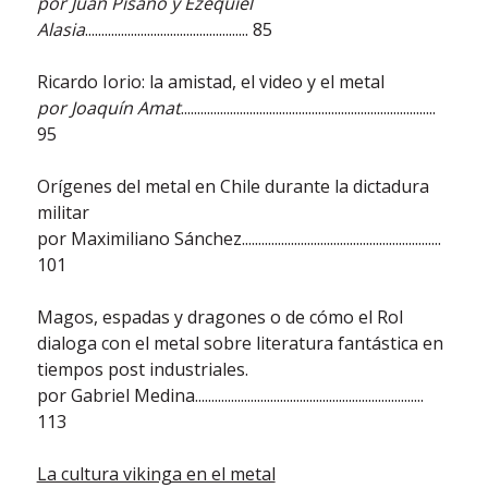
por Juan Pisano y Ezequiel
Alasia
.................................................. 85
Ricardo Iorio: la amistad, el video y el metal
por Joaquín Amat
..............................................................................
95
Orígenes del metal en Chile durante la dictadura
militar
por Maximiliano Sánchez.............................................................
101
Magos, espadas y dragones o de cómo el Rol
dialoga con el metal sobre literatura fantástica en
tiempos post industriales.
por Gabriel Medina......................................................................
113
La cultura vikinga en el metal