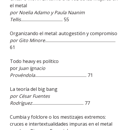
el metal
por Noelia Adamo y Paula Naanim
Tellis
................................................ 55
Organizando el metal: autogestión y compromiso
por Gito Minore
.................................................................................
61
Todo heavy es político
por
Juan Ignacio
Provéndola
........................................................... 71
La teoría del big bang
por César Fuentes
Rodríguez
........................................................... 77
Cumbia y folclore o los mestizajes extremos:
cruces e intertextualidades impuras en el metal